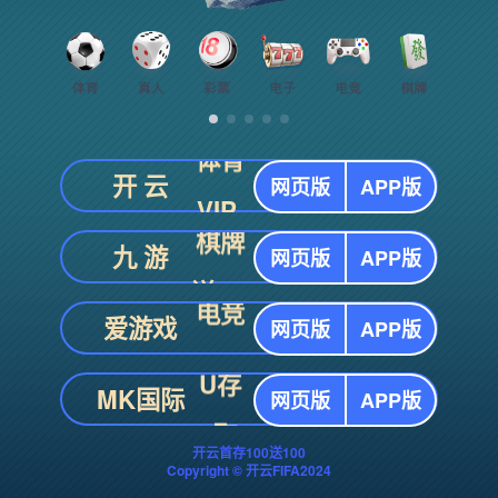
VIP
体育
送28
开 云
网页版
APP版
VIP
棋牌
VIP
体育
九 游
网页版
APP版
送28
电竞
U取
棋牌
爱游戏
网页版
APP版
VIP
U存
电竞
MK国际
网页版
APP版
U取
开云首存100送100
U存
Copyright © 开云FIFA2024