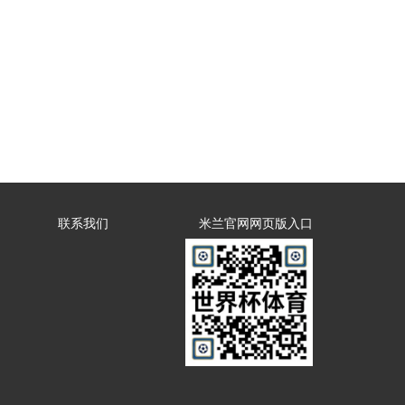
联系我们
米兰官网网页版入口