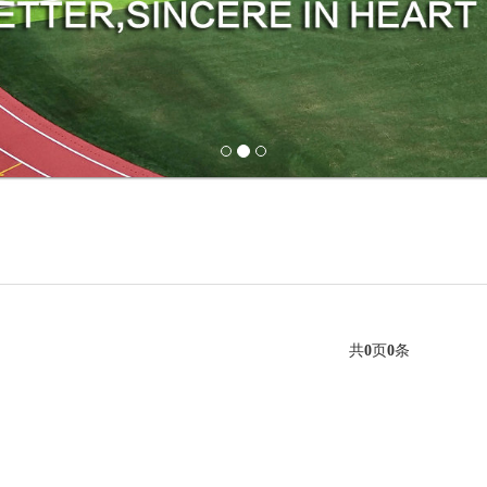
共
0
页
0
条