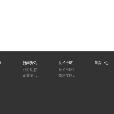
示
新闻资讯
技术专区
留言中心
公司动态
技术专区1
企业资讯
技术专区2