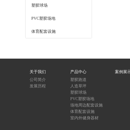
塑胶球场
PVC塑胶场地
体育配套设施
关于我们
产品中心
案例展
公司简介
塑胶跑道
发展历程
人造草坪
塑胶球场
PVC塑胶场地
场地周边配套设施
体育配套设施
室内外健身器材