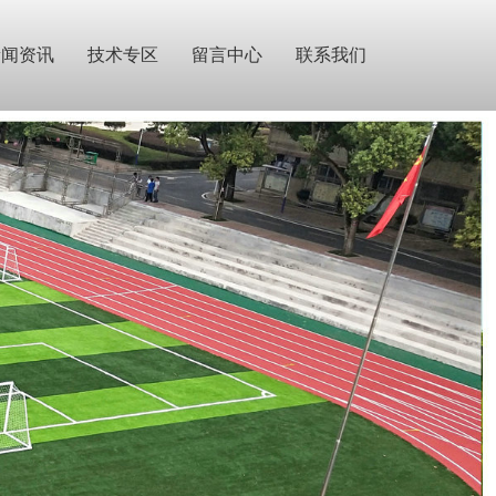
新闻资讯
技术专区
留言中心
联系我们