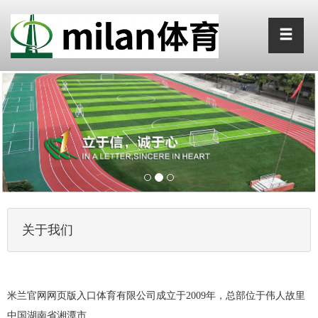
关于我们
米兰官网网页版入口体育有限公司成立于2009年，总部位于伟人故里
中国湖南省湘潭市,