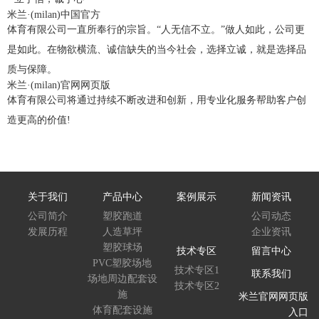
米兰·(milan)中国官方
体育有限公司一直所奉行的宗旨。“人无信不立。”做人如此，公司更
是如此。在物欲横流、诚信缺失的当今社会，选择立诚，就是选择品
质与保障。
米兰·(milan)官网网页版
体育有限公司将通过持续不断改进和创新，用专业化服务帮助客户创
造更高的价值!
关于我们
产品中心
案例展示
新闻资讯
公司简介
塑胶跑道
公司动态
发展历程
人造草坪
企业资讯
塑胶球场
技术专区
留言中心
PVC塑胶场地
技术专区1
联系我们
场地周边配套设
技术专区2
施
米兰官网网页版
体育配套设施
入口