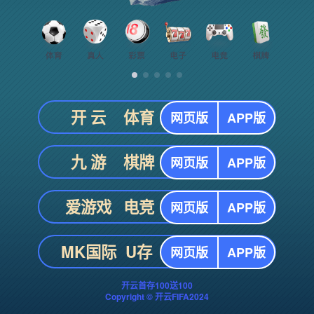
VIP
体育
送28
VIP
棋牌
VIP
开 云
体育
网页版
APP版
送28
电竞
U取
九 游
棋牌
网页版
APP版
VIP
U存
爱游戏
电竞
网页版
APP版
U取
MK国际
U存
网页版
APP版
开云首存100送100
Copyright © 开云FIFA2024