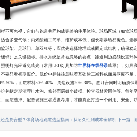
同样不可忽视，它们与跑道共同构成完整的使用体验。球场区域（如篮球场
，适合多变气候；丙烯酸施工简单、维护成本低，但长期暴晒易褪色。选购
如篮球架、足球门、单双杠等，应优先选择地埋式或固定式结构，确保稳
冷镀锌）是关键指标。排水系统是常被忽略的要点：跑道周边必须设置环
照明灯光应避免眩光（常用LED灯具加防
世界杯在线登录
眩罩），灯具
，不要只看初期报价。低价中标往往意味着基础偷工减料或面层厚度不足
0%-50%，面层材料30%-40%，周边设施20%-30%。签订合同时明确
维护包括定期清理排水沟、修补面层微小破损、检查器材紧固件等。每年
工、面层选择、配套设施三者通盘考虑，才能真正打造一个耐用、安全、
气型还是复合型？体育场地跑道选型指南：从耐久性到成本全解析
下一篇 